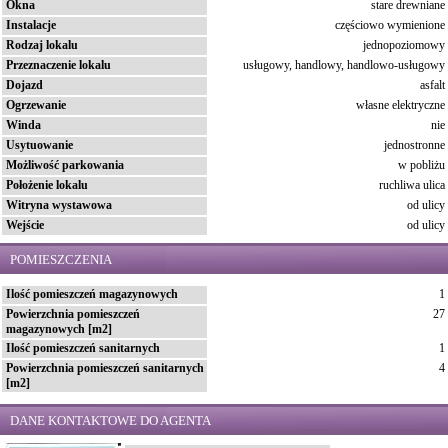
Okna
stare drewniane
Instalacje
częściowo wymienione
Rodzaj lokalu
jednopoziomowy
Przeznaczenie lokalu
usługowy, handlowy, handlowo-usługowy
Dojazd
asfalt
Ogrzewanie
własne elektryczne
Winda
nie
Usytuowanie
jednostronne
Możliwość parkowania
w pobliżu
Położenie lokalu
ruchliwa ulica
Witryna wystawowa
od ulicy
Wejście
od ulicy
POMIESZCZENIA
Ilość pomieszczeń magazynowych
1
Powierzchnia pomieszczeń
27
magazynowych [m2]
Ilość pomieszczeń sanitarnych
1
Powierzchnia pomieszczeń sanitarnych
4
[m2]
DANE KONTAKTOWE DO AGENTA