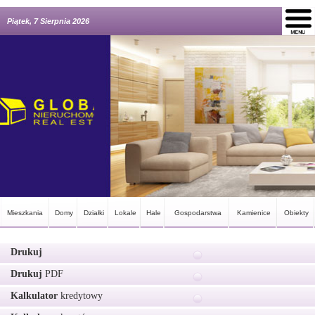
Piątek, 7 Sierpnia 2026
Mieszkania
Domy
Działki
Lokale
Hale
Gospodarstwa
Kamienice
Obiekty
Drukuj
Drukuj
PDF
Kalkulator
kredytowy