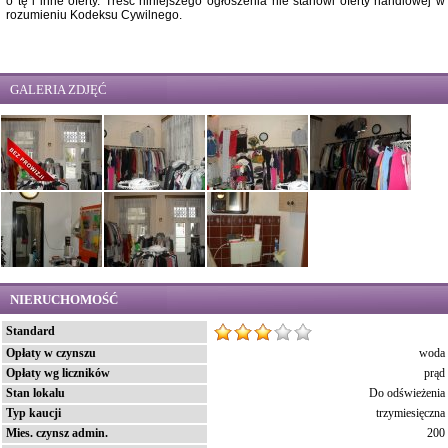
o tę i inne oferty. Treść niniejszego ogłoszenia nie stanowi oferty handlowej w
rozumieniu Kodeksu Cywilnego.
GALERIA ZDJĘĆ
NIERUCHOMOŚĆ
Standard
Opłaty w czynszu
woda
Opłaty wg liczników
prąd
Stan lokalu
Do odświeżenia
Typ kaucji
trzymiesięczna
Mies. czynsz admin.
200