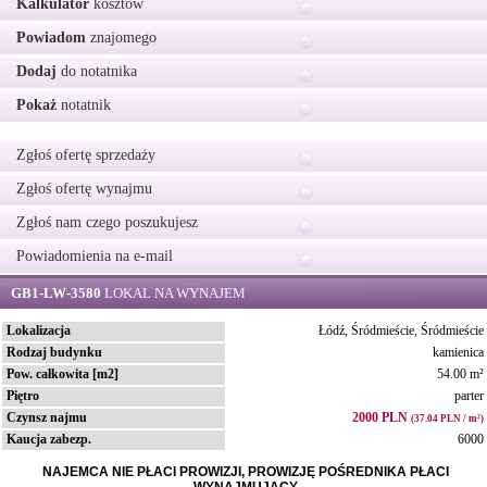
Kalkulator
kosztów
Powiadom
znajomego
Dodaj
do notatnika
Pokaż
notatnik
Zgłoś ofertę sprzedaży
Zgłoś ofertę wynajmu
Zgłoś nam czego poszukujesz
Powiadomienia na e-mail
GB1-LW-3580
LOKAL NA WYNAJEM
Lokalizacja
Łódź, Śródmieście, Śródmieście
Rodzaj budynku
kamienica
Pow. całkowita [m2]
54.00 m²
Piętro
parter
Czynsz najmu
2000 PLN
(37.04 PLN / m²)
Kaucja zabezp.
6000
NAJEMCA NIE PŁACI PROWIZJI, PROWIZJĘ POŚREDNIKA PŁACI