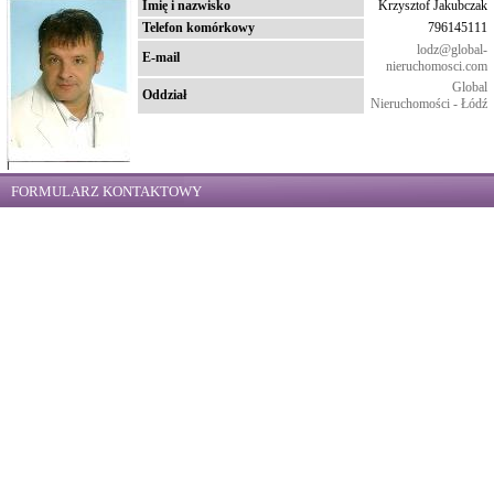
Imię i nazwisko
Krzysztof Jakubczak
Telefon komórkowy
796145111
lodz@global-
E-mail
nieruchomosci.com
Global
Oddział
Nieruchomości - Łódź
FORMULARZ KONTAKTOWY