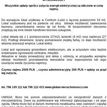
WYNAJMUJĄCY
Wszystkie opłaty oprócz zużycia energii elektrycznej są wliczone w cenę
najmu.
Do wynajęcia lokal użytkowy w Centrum Łodzi o łącznej powierzchni 54 m2.
Lokal usytuowany jest na parterze od ulicy. Istnieje możliwość zawieszenia
banneru, zamontowania neonu itp od frontu. W bezpośrednim otoczeniu
znajdują się inne lokale handlowo-biurowo-usługowe.
Lokal składa się z 1 pomieszczenia (27m2), łazienki (4 m2) oraz zaplecza (27
m2). Podłogi drewniane, ściany pomalowane zwykłą farbą, co daje możliwość
własnej aranżacji wnętrza. Lokal widny.
Lokal jest ogrzewany grzejnikiem elektrycznym, ale w przyszłym roku będzie
instalowane ogrzewanie centralne, miejskie.
Aktualnie w lokalu prowadzony jest sklep z odzieżą, w przypadku wynajmu
istnieje możliwość pozostawienia wieszaków oraz wyposażenia lub jego
usunięcie wedle życzenia najemcy.
Czynsz najmu 2000 PLN , czynsz administracyjny 200 PLN + opłaty za prąd
wg zużycia.
tel. 796 145 111 lub 796 122 433 www.global-nieruchomosci.com
UWAGA: Biuro nie ponosi odpowiedzialności za niezgodność danych z
rzeczywistością. Dane są publikowane wg informacji zgłaszającego i za jego
zgodą. Oferta może być w danym momencie nieaktualna, więc zadzwoń i zapytaj