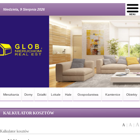
Niedziela, 9 Sierpnia 2026
Mieszkania
Domy
Działki
Lokale
Hale
Gospodarstwa
Kamienice
Obiekty
KALKULATOR KOSZTÓW
A
A
A
|
|
Kalkulator kosztów