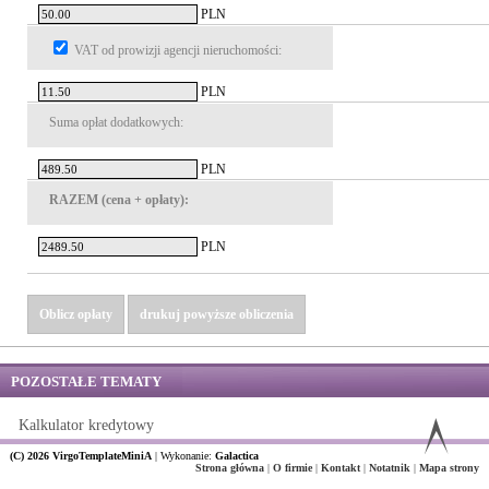
PLN
VAT od prowizji agencji nieruchomości:
PLN
Suma opłat dodatkowych:
PLN
RAZEM (cena + opłaty):
PLN
Oblicz opłaty
drukuj powyższe obliczenia
POZOSTAŁE TEMATY
Kalkulator kredytowy
(C) 2026 VirgoTemplateMiniA
|
Wykonanie:
Galactica
Strona główna
|
O firmie
|
Kontakt
|
Notatnik
|
Mapa strony