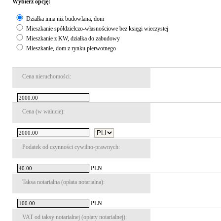
Wybierz opcję:
Działka inna niż budowlana, dom
Mieszkanie spółdzielczo-własnościowe bez księgi wieczystej
Mieszkanie z KW, działka do zabudowy
Mieszkanie, dom z rynku pierwotnego
Cena nieruchomości:
Cena (w walucie):
Podatek od czynności cywilno-prawnych:
PLN
Taksa notarialna (opłata notarialna):
PLN
VAT od taksy notarialnej (opłaty notarialnej):