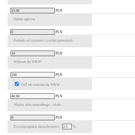
PLN
Opłata sądowa:
PLN
Podatek od czynności cywilno-prawnych:
PLN
Wniosek do WKW:
PLN
VAT od wniosku do WKW:
PLN
Wypisy aktu notarialnego - około:
PLN
Prowizja agencji nieruchomości:
%