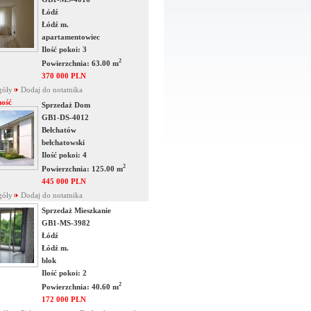
Łódź
Łódź m.
apartamentowiec
Ilość pokoi: 3
2
Powierzchnia: 63.00 m
370 000 PLN
góły
Dodaj do notatnika
ość
Sprzedaż Dom
GB1-DS-4012
Bełchatów
bełchatowski
Ilość pokoi: 4
2
Powierzchnia: 125.00 m
445 000 PLN
góły
Dodaj do notatnika
Sprzedaż Mieszkanie
GB1-MS-3982
Łódź
Łódź m.
blok
Ilość pokoi: 2
2
Powierzchnia: 40.60 m
172 000 PLN