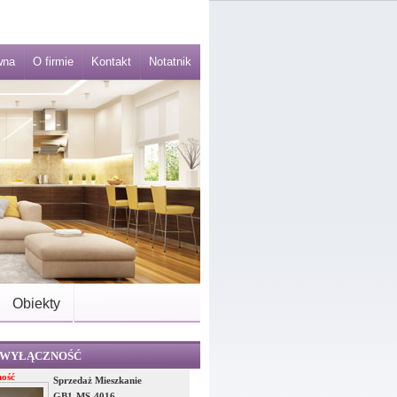
wna
O firmie
Kontakt
Notatnik
Obiekty
 WYŁĄCZNOŚĆ
ość
Sprzedaż Mieszkanie
GB1-MS-4016