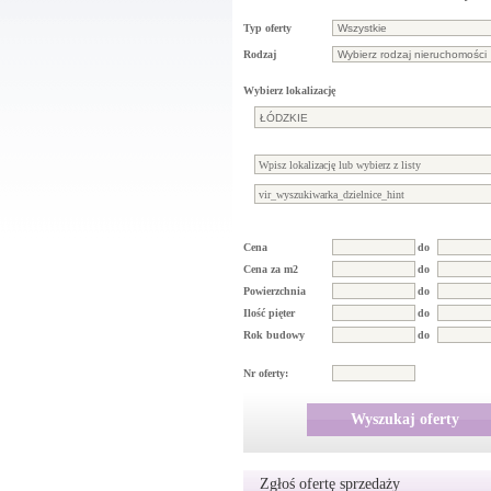
Typ oferty
Rodzaj
Wybierz lokalizację
Cena
do
Cena za m2
do
Powierzchnia
do
Ilość pięter
do
Rok budowy
do
Nr oferty:
Wyszukaj oferty
Zgłoś ofertę sprzedaży