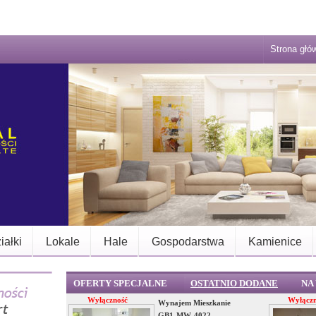
Strona głó
iałki
Lokale
Hale
Gospodarstwa
Kamienice
OFERTY SPECJALNE
OSTATNIO DODANE
NA
Wyłączność
Wyłączn
Wynajem Mieszkanie
GB1-MW-4022