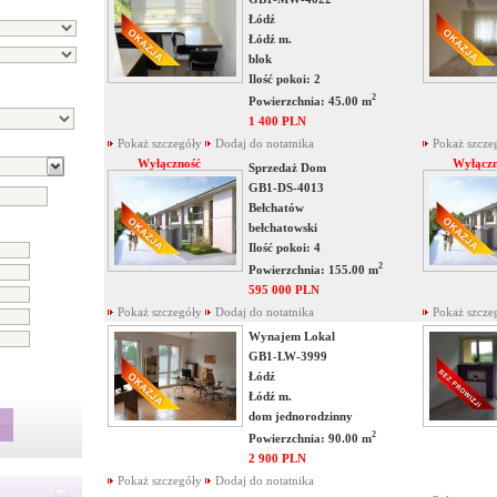
Łódź
Łódź m.
blok
Ilość pokoi: 2
2
Powierzchnia: 45.00 m
1 400 PLN
Pokaż szczegóły
Dodaj do notatnika
Pokaż szcze
Wyłączność
Wyłączn
Sprzedaż Dom
GB1-DS-4013
Bełchatów
bełchatowski
Ilość pokoi: 4
2
Powierzchnia: 155.00 m
595 000 PLN
Pokaż szczegóły
Dodaj do notatnika
Pokaż szcze
Wynajem Lokal
GB1-LW-3999
Łódź
Łódź m.
dom jednorodzinny
2
Powierzchnia: 90.00 m
2 900 PLN
Pokaż szczegóły
Dodaj do notatnika