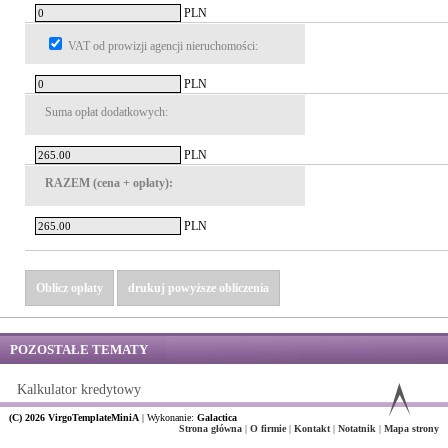
PLN
VAT od prowizji agencji nieruchomości:
PLN
Suma opłat dodatkowych:
PLN
RAZEM (cena + opłaty):
PLN
Oblicz opłaty
drukuj powyższe obliczenia
POZOSTAŁE TEMATY
Kalkulator kredytowy
(C) 2026 VirgoTemplateMiniA
|
Wykonanie:
Galactica
Strona główna
|
O firmie
|
Kontakt
|
Notatnik
|
Mapa strony