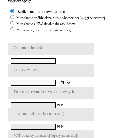
Wybierz opcję:
Działka inna niż budowlana, dom
Mieszkanie spółdzielczo-własnościowe bez księgi wieczystej
Mieszkanie z KW, działka do zabudowy
Mieszkanie, dom z rynku pierwotnego
Cena nieruchomości:
Cena (w walucie):
Podatek od czynności cywilno-prawnych:
PLN
Taksa notarialna (opłata notarialna):
PLN
VAT od taksy notarialnej (opłaty notarialnej):