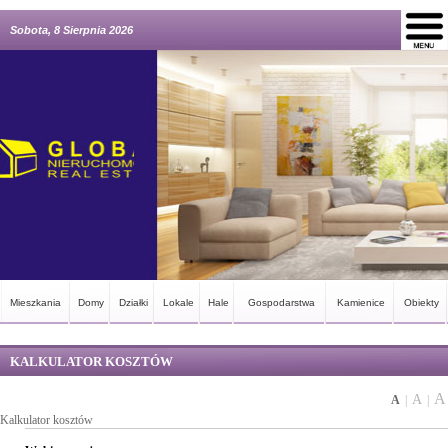
Sobota, 8 Sierpnia 2026
Mieszkania
Domy
Działki
Lokale
Hale
Gospodarstwa
Kamienice
Obiekty
KALKULATOR KOSZTÓW
A
A
A
|
|
Kalkulator kosztów