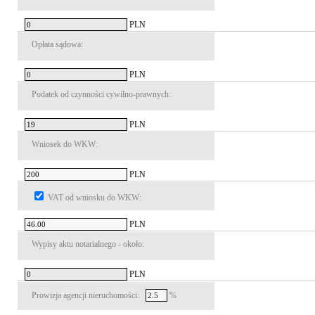
PLN
Opłata sądowa:
PLN
Podatek od czynności cywilno-prawnych:
PLN
Wniosek do WKW:
PLN
VAT od wniosku do WKW:
PLN
Wypisy aktu notarialnego - około:
PLN
Prowizja agencji nieruchomości:
%