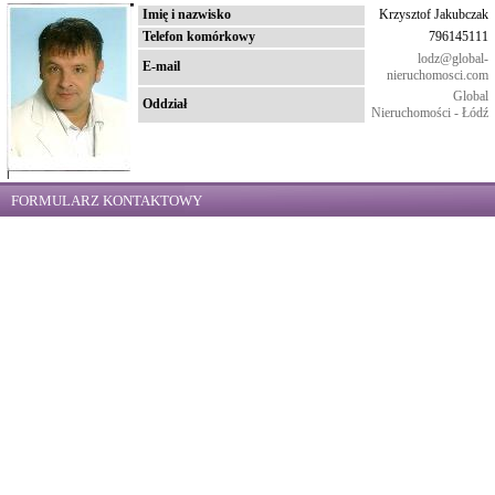
Imię i nazwisko
Krzysztof Jakubczak
Telefon komórkowy
796145111
lodz@global-
E-mail
nieruchomosci.com
Global
Oddział
Nieruchomości - Łódź
FORMULARZ KONTAKTOWY