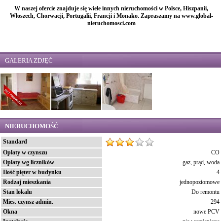
W naszej ofercie znajduje się wiele innych nieruchomości w Polsce, Hiszpanii,
Włoszech, Chorwacji, Portugalii, Francji i Monako. Zapraszamy na www.global-
nieruchomosci.com
GALERIA ZDJĘĆ
NIERUCHOMOŚĆ
Standard
Opłaty w czynszu
CO
Opłaty wg liczników
gaz, prąd, woda
Ilość pięter w budynku
4
Rodzaj mieszkania
jednopoziomowe
Stan lokalu
Do remontu
Mies. czynsz admin.
294
Okna
nowe PCV