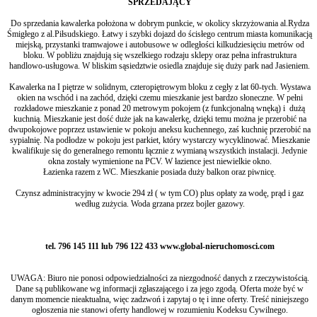
SPRZEDAJĄCY
Do sprzedania kawalerka położona w dobrym punkcie, w okolicy skrzyżowania al.Rydza
Śmigłego z al.Piłsudskiego. Łatwy i szybki dojazd do ścisłego centrum miasta komunikacją
miejską, przystanki tramwajowe i autobusowe w odległości kilkudziesięciu metrów od
bloku. W pobliżu znajdują się wszelkiego rodzaju sklepy oraz pełna infrastruktura
handlowo-usługowa. W bliskim sąsiedztwie osiedla znajduje się duży park nad Jasieniem.
Kawalerka na I piętrze w solidnym, czteropiętrowym bloku z cegły z lat 60-tych. Wystawa
okien na wschód i na zachód, dzięki czemu mieszkanie jest bardzo słoneczne. W pełni
rozkładowe mieszkanie z ponad 20 metrowym pokojem (z funkcjonalną wnęką) i dużą
kuchnią. Mieszkanie jest dość duże jak na kawalerkę, dzięki temu można je przerobić na
dwupokojowe poprzez ustawienie w pokoju aneksu kuchennego, zaś kuchnię przerobić na
sypialnię. Na podłodze w pokoju jest parkiet, który wystarczy wycyklinować. Mieszkanie
kwalifikuje się do generalnego remontu łącznie z wymianą wszystkich instalacji. Jedynie
okna zostały wymienione na PCV. W łazience jest niewielkie okno.
Łazienka razem z WC. Mieszkanie posiada duży balkon oraz piwnicę.
Czynsz administracyjny w kwocie 294 zł ( w tym CO) plus opłaty za wodę, prąd i gaz
według zużycia. Woda grzana przez bojler gazowy.
tel. 796 145 111 lub 796 122 433 www.global-nieruchomosci.com
UWAGA: Biuro nie ponosi odpowiedzialności za niezgodność danych z rzeczywistością.
Dane są publikowane wg informacji zgłaszającego i za jego zgodą. Oferta może być w
danym momencie nieaktualna, więc zadzwoń i zapytaj o tę i inne oferty. Treść niniejszego
ogłoszenia nie stanowi oferty handlowej w rozumieniu Kodeksu Cywilnego.