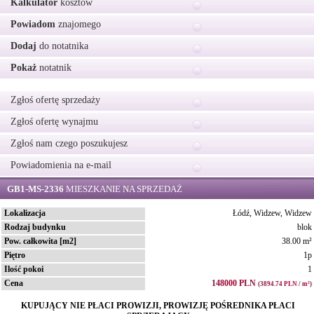
Kalkulator
kosztów
Powiadom
znajomego
Dodaj
do notatnika
Pokaż
notatnik
Zgłoś ofertę sprzedaży
Zgłoś ofertę wynajmu
Zgłoś nam czego poszukujesz
Powiadomienia na e-mail
GB1-MS-2336
MIESZKANIE NA SPRZEDAŻ
Lokalizacja
Łódź, Widzew, Widzew
Rodzaj budynku
blok
Pow. całkowita [m2]
38.00 m²
Piętro
1p
Ilość pokoi
1
Cena
148000 PLN
(3894.74 PLN / m²)
KUPUJĄCY NIE PŁACI PROWIZJI, PROWIZJĘ POŚREDNIKA PŁACI