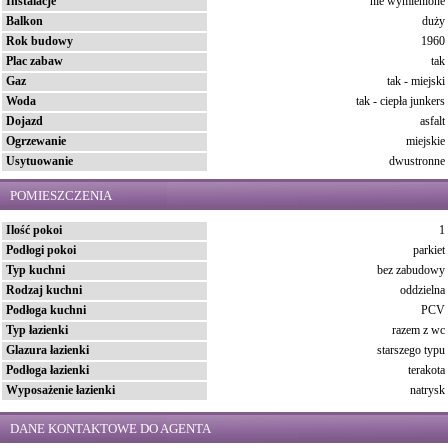
Instalacje
nie wymienione
Balkon
duży
Rok budowy
1960
Plac zabaw
tak
Gaz
tak - miejski
Woda
tak - ciepła junkers
Dojazd
asfalt
Ogrzewanie
miejskie
Usytuowanie
dwustronne
POMIESZCZENIA
Ilość pokoi
1
Podłogi pokoi
parkiet
Typ kuchni
bez zabudowy
Rodzaj kuchni
oddzielna
Podłoga kuchni
PCV
Typ łazienki
razem z wc
Glazura łazienki
starszego typu
Podłoga łazienki
terakota
Wyposażenie łazienki
natrysk
DANE KONTAKTOWE DO AGENTA