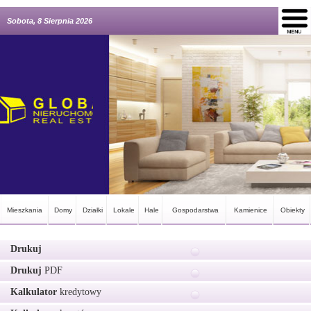
Sobota, 8 Sierpnia 2026
Mieszkania
Domy
Działki
Lokale
Hale
Gospodarstwa
Kamienice
Obiekty
Drukuj
Drukuj
PDF
Kalkulator
kredytowy