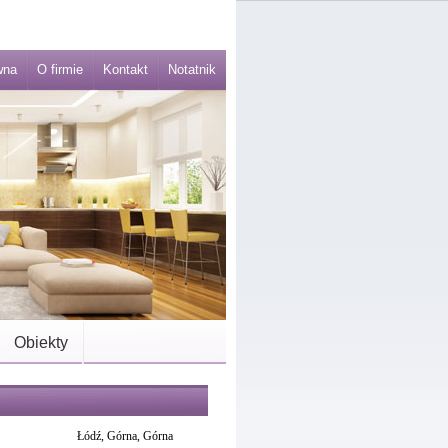
wna
O firmie
Kontakt
Notatnik
Obiekty
Łódź, Górna, Górna