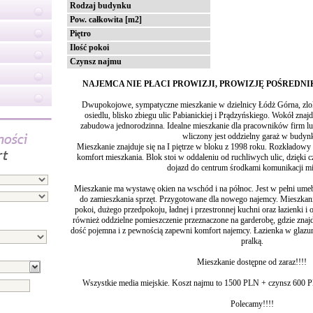
Rodzaj budynku
Pow. całkowita [m2]
Piętro
Ilość pokoi
Czynsz najmu
NAJEMCA NIE PŁACI PROWIZJI, PROWIZJĘ POŚREDN
Dwupokojowe, sympatyczne mieszkanie w dzielnicy Łódż Górna, zlo
osiedlu, blisko zbiegu ulic Pabianickiej i Prądzyńskiego. Wokół znajd
zabudowa jednorodzinna. Idealne mieszkanie dla pracowników firm l
wliczony jest oddzielny garaż w budyn
Mieszkanie znajduje się na I piętrze w bloku z 1998 roku. Rozkładowy
komfort mieszkania. Blok stoi w oddaleniu od ruchliwych ulic, dzięki c
dojazd do centrum środkami komunikacji mie
Mieszkanie ma wystawę okien na wschód i na północ. Jest w pełni um
do zamieszkania sprzęt. Przygotowane dla nowego najemcy. Mieszkani
pokoi, dużego przedpokoju, ładnej i przestronnej kuchni oraz łazienki 
również oddzielne pomieszczenie przeznaczone na garderobę, gdzie znajdu
dość pojemna i z pewnością zapewni komfort najemcy. Łazienka w glazurz
pralką.
Mieszkanie dostępne od zaraz!!!!
Wszystkie media miejskie. Koszt najmu to 1500 PLN + czynsz 600 
Polecamy!!!!