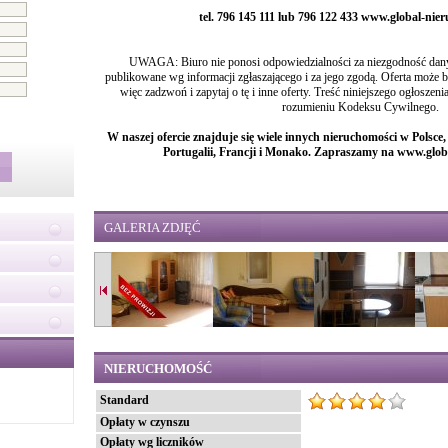
tel. 796 145 111 lub 796 122 433 www.global-ni
UWAGA: Biuro nie ponosi odpowiedzialności za niezgodność danyc
publikowane wg informacji zgłaszającego i za jego zgodą. Oferta może
więc zadzwoń i zapytaj o tę i inne oferty. Treść niniejszego ogłoszen
rozumieniu Kodeksu Cywilnego.
W naszej ofercie znajduje się wiele innych nieruchomości w Polsce
Portugalii, Francji i Monako. Zapraszamy na www.glo
GALERIA ZDJĘĆ
NIERUCHOMOŚĆ
Standard
Opłaty w czynszu
Opłaty wg liczników