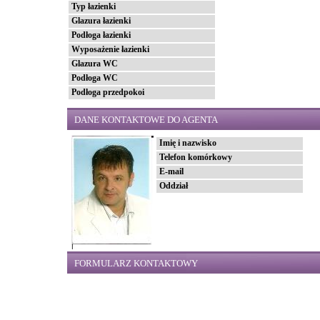
Typ łazienki
Glazura łazienki
Podłoga łazienki
Wyposażenie łazienki
Glazura WC
Podłoga WC
Podłoga przedpokoi
DANE KONTAKTOWE DO AGENTA
Imię i nazwisko
Telefon komórkowy
E-mail
Oddział
FORMULARZ KONTAKTOWY