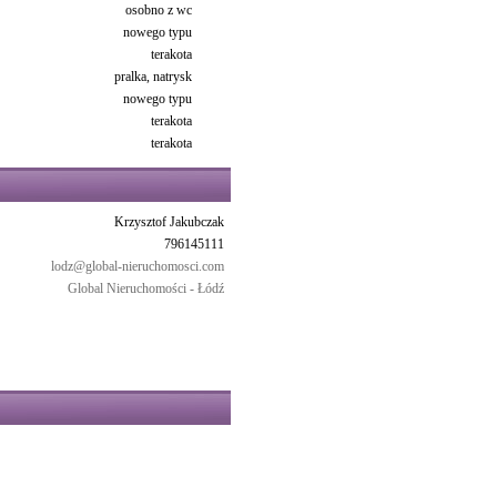
osobno z wc
nowego typu
terakota
pralka, natrysk
nowego typu
terakota
terakota
Krzysztof Jakubczak
796145111
lodz@global-nieruchomosci.com
Global Nieruchomości - Łódź