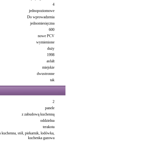
4
jednopoziomowe
Do wprowadzenia
jednomiesięczna
600
nowe PCV
wymienione
duży
1998
asfalt
miejskie
dwustronne
tak
2
panele
z zabudową kuchenną
oddzielna
terakota
kuchenna, stół, piekarnik, lodówka,
kuchenka gazowa