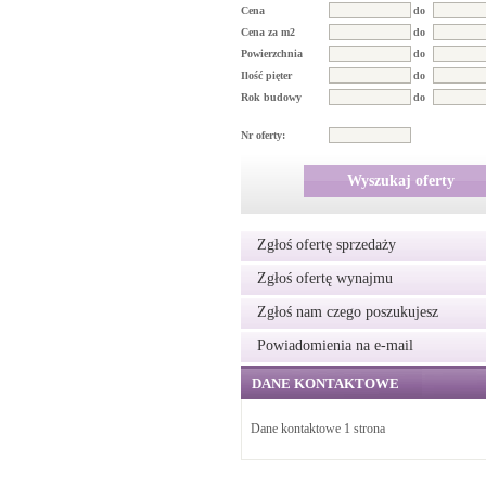
Cena
do
Cena za m2
do
Powierzchnia
do
Ilość pięter
do
Rok budowy
do
Nr oferty:
Wyszukaj oferty
Zgłoś ofertę sprzedaży
Zgłoś ofertę wynajmu
Zgłoś nam czego poszukujesz
Powiadomienia na e-mail
DANE KONTAKTOWE
Dane kontaktowe 1 strona