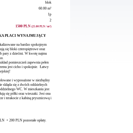
blok
60.00 m²
1p
2
1500 PLN
(25.00 PLN / m²)
IKA PŁACI WYNAJMUJĄCY
kalizowane na bardzo spokojnym
ują się bloki czteropiętrowe oraz
ub pary z dziećmi. W kwotę najmu
ku.
 układ pomieszczeń zapewnia pełen
zemu jest cicho i spokojnie. Łatwy
jskiej!
eblowane i wyposażone w niezbędny
e skłąda się z dwóch oddzielnych
i oddzielnego WC. W mieszkaniu jest
ją się półki oraz wieszaki. Jest ona
e i terakocie z kabiną prysznicową i
PLN + 200 PLN pozostałe opłaty.