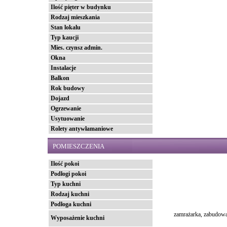
Ilość pięter w budynku
Rodzaj mieszkania
Stan lokalu
Typ kaucji
Mies. czynsz admin.
Okna
Instalacje
Balkon
Rok budowy
Dojazd
Ogrzewanie
Usytuowanie
Rolety antywłamaniowe
POMIESZCZENIA
Ilość pokoi
Podłogi pokoi
Typ kuchni
Rodzaj kuchni
Podłoga kuchni
zamrażarka, zabudowa 
Wyposażenie kuchni