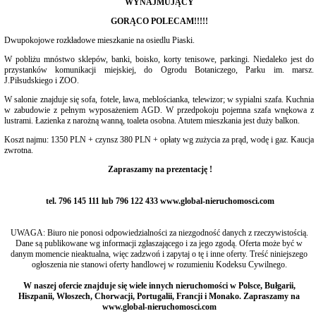
WYNAJMUJĄCY
GORĄCO POLECAM!!!!!
Dwupokojowe rozkładowe mieszkanie na osiedlu Piaski.
W pobliżu mnóstwo sklepów, banki, boisko, korty tenisowe, parkingi. Niedaleko jest do
przystanków komunikacji miejskiej, do Ogrodu Botaniczego, Parku im. marsz.
J.Piłsudskiego i ZOO.
W salonie znajduje się sofa, fotele, ława, meblościanka, telewizor; w sypialni szafa. Kuchnia
w zabudowie z pełnym wyposażeniem AGD. W przedpokoju pojemna szafa wnękowa z
lustrami. Łazienka z narożną wanną, toaleta osobna. Atutem mieszkania jest duży balkon.
Koszt najmu: 1350 PLN + czynsz 380 PLN + opłaty wg zużycia za prąd, wodę i gaz. Kaucja
zwrotna.
Zapraszamy na prezentację !
tel. 796 145 111 lub 796 122 433 www.global-nieruchomosci.com
UWAGA: Biuro nie ponosi odpowiedzialności za niezgodność danych z rzeczywistością.
Dane są publikowane wg informacji zgłaszającego i za jego zgodą. Oferta może być w
danym momencie nieaktualna, więc zadzwoń i zapytaj o tę i inne oferty. Treść niniejszego
ogłoszenia nie stanowi oferty handlowej w rozumieniu Kodeksu Cywilnego.
W naszej ofercie znajduje się wiele innych nieruchomości w Polsce, Bułgarii,
Hiszpanii, Włoszech, Chorwacji, Portugalii, Francji i Monako. Zapraszamy na
www.global-nieruchomosci.com