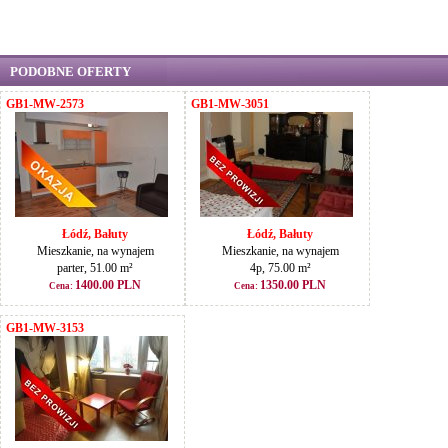
PODOBNE OFERTY
GB1-MW-2573
GB1-MW-3051
Łódź, Bałuty
Łódź, Bałuty
Mieszkanie, na wynajem
Mieszkanie, na wynajem
parter, 51.00 m²
4p, 75.00 m²
1400.00 PLN
1350.00 PLN
Cena:
Cena:
GB1-MW-3153