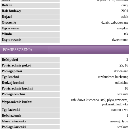
Balkon
duży
Rok budowy
2001
Dojazd
asfalt
Otoczenie
działki zabudowane
Ogrzewanie
miejskie
Winda
tak
Usytuowanie
dwustronne
POMIESZCZENIA
Ilość pokoi
2
Powierzchnia pokoi
25, 16
Podłogi pokoi
drewniane
Typ kuchni
z zabudową kuchenną
Rodzaj kuchni
oddzielna
Powierzchnia kuchni
10
Podłoga kuchni
terakota
zabudowa kuchenna, stół, płyta grzewcza,
Wyposażenie kuchni
piekarnik, lodówka
Typ łazienki
osobno z wc
Ilość łazienek
1
Glazura łazienki
nowego typu
Podłoga łazienki
terakota