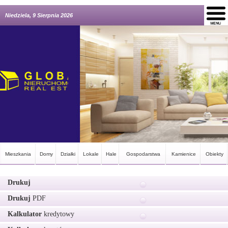
Niedziela, 9 Sierpnia 2026
Mieszkania
Domy
Działki
Lokale
Hale
Gospodarstwa
Kamienice
Obiekty
Drukuj
Drukuj
PDF
Kalkulator
kredytowy