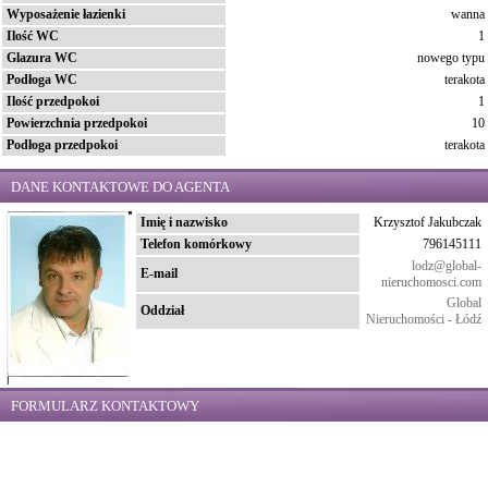
Wyposażenie łazienki
wanna
Ilość WC
1
Glazura WC
nowego typu
Podłoga WC
terakota
Ilość przedpokoi
1
Powierzchnia przedpokoi
10
Podłoga przedpokoi
terakota
DANE KONTAKTOWE DO AGENTA
Imię i nazwisko
Krzysztof Jakubczak
Telefon komórkowy
796145111
lodz@global-
E-mail
nieruchomosci.com
Global
Oddział
Nieruchomości - Łódź
FORMULARZ KONTAKTOWY