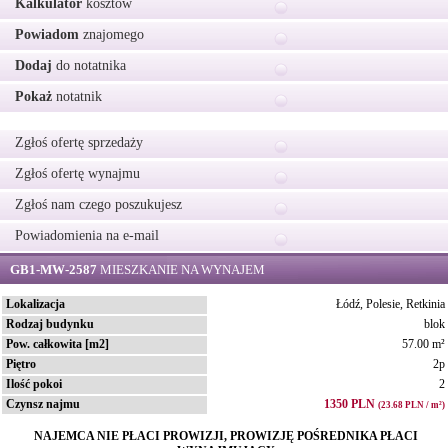
Kalkulator
kosztów
Powiadom
znajomego
Dodaj
do notatnika
Pokaż
notatnik
Zgłoś ofertę sprzedaży
Zgłoś ofertę wynajmu
Zgłoś nam czego poszukujesz
Powiadomienia na e-mail
GB1-MW-2587
MIESZKANIE NA WYNAJEM
Lokalizacja
Łódź, Polesie, Retkinia
Rodzaj budynku
blok
Pow. całkowita [m2]
57.00 m²
Piętro
2p
Ilość pokoi
2
Czynsz najmu
1350 PLN
(23.68 PLN / m²)
NAJEMCA NIE PŁACI PROWIZJI, PROWIZJĘ POŚREDNIKA PŁACI