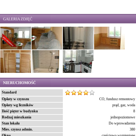
GALERIA ZDJĘĆ
NIERUCHOMOŚĆ
Standard
Opłaty w czynszu
CO, fundusz remontowy
Opłaty wg liczników
prąd, gaz, woda
Ilość pięter w budynku
8
Rodzaj mieszkania
jednopoziomowe
Stan lokalu
Do wprowadzenia
Mies. czynsz admin.
380
Okna
częściowo wymienione