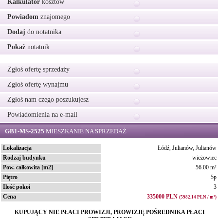
Kalkulator
kosztów
Powiadom
znajomego
Dodaj
do notatnika
Pokaż
notatnik
Zgłoś ofertę sprzedaży
Zgłoś ofertę wynajmu
Zgłoś nam czego poszukujesz
Powiadomienia na e-mail
GB1-MS-2525
MIESZKANIE NA SPRZEDAŻ
Lokalizacja
Łódź, Julianów, Julianów
Rodzaj budynku
wieżowiec
Pow. całkowita [m2]
56.00 m²
Piętro
5p
Ilość pokoi
3
Cena
335000 PLN
(5982.14 PLN / m²)
KUPUJĄCY NIE PŁACI PROWIZJI, PROWIZJĘ POŚREDNIKA PŁACI