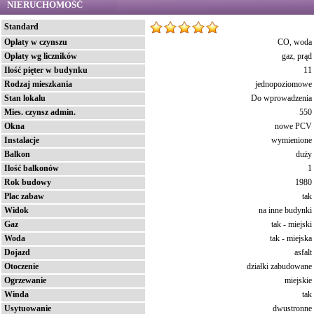
NIERUCHOMOŚĆ
Standard
Opłaty w czynszu
CO, woda
Opłaty wg liczników
gaz, prąd
Ilość pięter w budynku
11
Rodzaj mieszkania
jednopoziomowe
Stan lokalu
Do wprowadzenia
Mies. czynsz admin.
550
Okna
nowe PCV
Instalacje
wymienione
Balkon
duży
Ilość balkonów
1
Rok budowy
1980
Plac zabaw
tak
Widok
na inne budynki
Gaz
tak - miejski
Woda
tak - miejska
Dojazd
asfalt
Otoczenie
działki zabudowane
Ogrzewanie
miejskie
Winda
tak
Usytuowanie
dwustronne