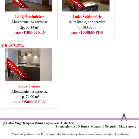
Łódź, Śródmieście
Łódź, Śródmieście
Mieszkanie, na sprzedaż
Mieszkanie, na sprzedaż
2p, 66.14 m²
4p, 103.00 m²
311000.00 PLN
319000.00 PLN
Cena:
Cena:
GB1-MS-2744
Łódź, Polesie
Mieszkanie, na sprzedaż
1p, 74.00 m²
335000.00 PLN
Cena:
(C) 2026 VirgoTemplateMiniA
|
Wykonanie:
Galactica
Strona główna
|
O firmie
|
Kontakt
|
Notatnik
|
Mapa strony
Wszelkie podane przez Pośrednika informacje nie są ofertą w rozumieniu Kodeksu Cywilnego