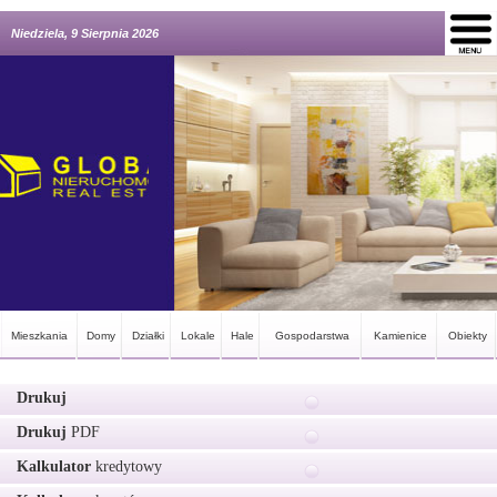
Niedziela, 9 Sierpnia 2026
Mieszkania
Domy
Działki
Lokale
Hale
Gospodarstwa
Kamienice
Obiekty
Drukuj
Drukuj
PDF
Kalkulator
kredytowy