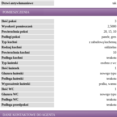
Drzwi antywłamaniowe
tak
POMIESZCZENIA
Ilość pokoi
3
Wysokość pomieszczeń
2,5000
Powierzchnia pokoi
20, 15, 10
Podłogi pokoi
panele, gres
Typ kuchni
z zabudową kuchenną
Rodzaj kuchni
oddzielna
Powierzchnia kuchni
10
Podłoga kuchni
terakota
Typ łazienki
osobno z wc
Ilość łazienek
1
Glazura łazienki
nowego typu
Podłoga łazienki
terakota
Wyposażenie łazienki
pralka, wanna
Ilość WC
1
Glazura WC
nowego typu
Podłoga WC
terakota
Podłoga przedpokoi
terakota
DANE KONTAKTOWE DO AGENTA