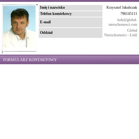
Imię i nazwisko
Krzysztof Jakubczak
Telefon komórkowy
796145111
lodz@global-
E-mail
nieruchomosci.com
Global
Oddział
Nieruchomości - Łódź
FORMULARZ KONTAKTOWY