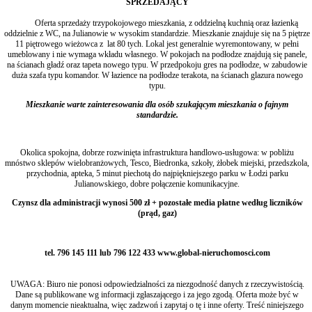
SPRZEDAJĄCY
Oferta sprzedaży trzypokojowego mieszkania, z oddzielną kuchnią oraz łazienką
oddzielnie z WC, na Julianowie w wysokim standardzie. Mieszkanie znajduje się na 5 piętrze
11 piętrowego wieżowca z lat 80 tych. Lokal jest generalnie wyremontowany, w pełni
umeblowany i nie wymaga wkładu własnego. W pokojach na podłodze znajdują się panele,
na ścianach gładź oraz tapeta nowego typu. W przedpokoju gres na podłodze, w zabudowie
duża szafa typu komandor. W łazience na podłodze terakota, na ścianach glazura nowego
typu.
Mieszkanie warte zainteresowania dla osób szukającym mieszkania o fajnym
standardzie.
Okolica spokojna, dobrze rozwinięta infrastruktura handlowo-usługowa: w pobliżu
mnóstwo sklepów wielobranżowych, Tesco, Biedronka, szkoły, żłobek miejski, przedszkola,
przychodnia, apteka, 5 minut piechotą do najpiękniejszego parku w Łodzi parku
Julianowskiego, dobre połączenie komunikacyjne.
Czynsz dla administracji wynosi 500 zł + pozostałe media płatne według liczników
(prąd, gaz)
tel. 796 145 111 lub 796 122 433 www.global-nieruchomosci.com
UWAGA: Biuro nie ponosi odpowiedzialności za niezgodność danych z rzeczywistością.
Dane są publikowane wg informacji zgłaszającego i za jego zgodą. Oferta może być w
danym momencie nieaktualna, więc zadzwoń i zapytaj o tę i inne oferty. Treść niniejszego