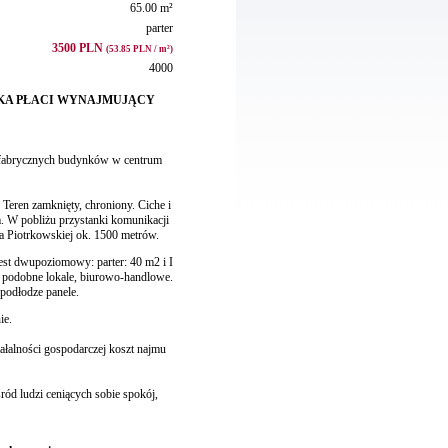
65.00 m²
parter
3500 PLN
(53.85 PLN / m²)
4000
IKA PŁACI WYNAJMUJĄCY
fabrycznych budynków w centrum
Teren zamknięty, chroniony. Ciche i
m. W pobliżu przystanki komunikacji
 na Piotrkowskiej ok. 1500 metrów.
est dwupoziomowy: parter: 40 m2 i I
 podobne lokale, biurowo-handlowe.
podłodze panele.
ie.
łalności gospodarczej koszt najmu
ród ludzi ceniących sobie spokój,