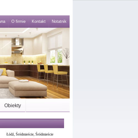
wna
O firmie
Kontakt
Notatnik
Obiekty
Łódź, Śródmieście, Śródmieście