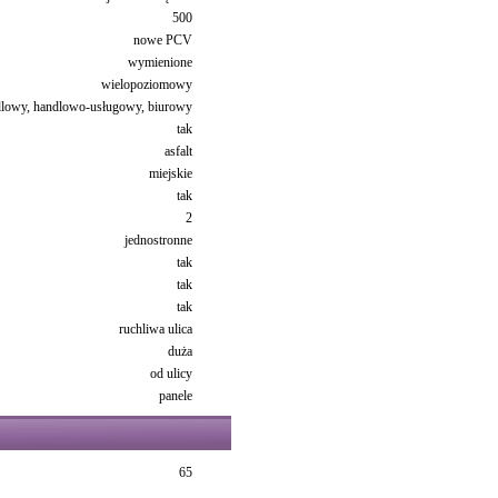
500
nowe PCV
wymienione
wielopoziomowy
dlowy, handlowo-usługowy, biurowy
tak
asfalt
miejskie
tak
2
jednostronne
tak
tak
tak
ruchliwa ulica
duża
od ulicy
panele
65