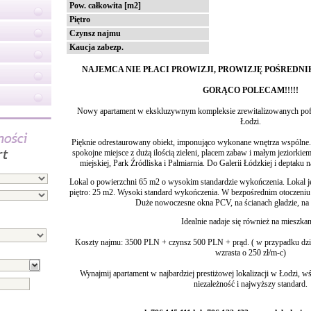
Pow. całkowita [m2]
Piętro
Czynsz najmu
Kaucja zabezp.
NAJEMCA NIE PŁACI PROWIZJI, PROWIZJĘ POŚREDN
GORĄCO POLECAM!!!!!
Nowy apartament w ekskluzywnym kompleksie zrewitalizowanych po
Łodzi.
Pięknie odrestaurowany obiekt, imponująco wykonane wnętrza wspólne. 
spokojne miejsce z dużą ilością zieleni, placem zabaw i małym jeziorkie
miejskiej, Park Źródliska i Palmiarnia. Do Galerii Łódzkiej i deptaku
Lokal o powierzchni 65 m2 o wysokim standardzie wykończenia. Lokal j
piętro: 25 m2. Wysoki standard wykończenia. W bezpośrednim otoczeniu
Duże nowoczesne okna PCV, na ścianach gładzie, na 
Idealnie nadaje się również na mieszkan
Koszty najmu: 3500 PLN + czynsz 500 PLN + prąd. ( w przypadku dzia
wzrasta o 250 zł/m-c)
Wynajmij apartament w najbardziej prestiżowej lokalizacji w Łodzi, wś
niezależność i najwyższy standard.