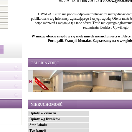
tel. 796 145 111 lub 796 122 433 www.global-ni
UWAGA: Biuro nie ponosi odpowiedzialności za niezgodność danyc
publikowane wg informacji zgłaszającego i za jego zgodą. Oferta może
więc zadzwoń i zapytaj o tę i inne oferty. Treść niniejszego ogłoszen
rozumieniu Kodeksu Cywilnego.
W naszej ofercie znajduje się wiele innych nieruchomości w Polsce
Portugalii, Francji i Monako. Zapraszamy na www.glo
GALERIA ZDJĘĆ
NIERUCHOMOŚĆ
Opłaty w czynszu
Opłaty wg liczników
Stan lokalu
Typ kaucji