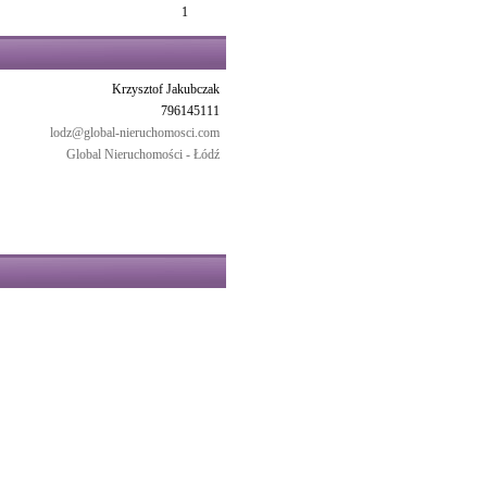
1
Krzysztof Jakubczak
796145111
lodz@global-nieruchomosci.com
Global Nieruchomości - Łódź