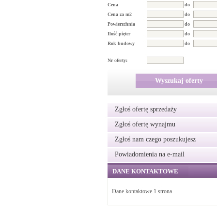
Cena
do
Cena za m2
do
Powierzchnia
do
Ilość pięter
do
Rok budowy
do
Nr oferty:
Wyszukaj oferty
Zgłoś ofertę sprzedaży
Zgłoś ofertę wynajmu
Zgłoś nam czego poszukujesz
Powiadomienia na e-mail
DANE KONTAKTOWE
Dane kontaktowe 1 strona