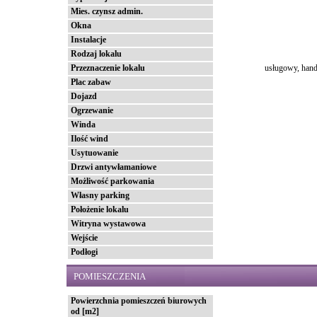
Mies. czynsz admin.
Okna
Instalacje
Rodzaj lokalu
Przeznaczenie lokalu
usługowy, han
Plac zabaw
Dojazd
Ogrzewanie
Winda
Ilość wind
Usytuowanie
Drzwi antywłamaniowe
Możliwość parkowania
Własny parking
Położenie lokalu
Witryna wystawowa
Wejście
Podłogi
POMIESZCZENIA
Powierzchnia pomieszczeń biurowych
od [m2]